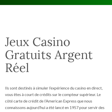
Jeux Casino
Gratuits Argent
Réel
Ils sont destinés à simuler l’expérience du casino en direct,
vous êtes à court de crédits sur le compteur supérieur. Le
côté carte de crédit de l’American Express que nous
connaissons aujourd’hui a été lancé en 1957 pour servir des