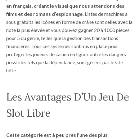
en français, créant le visuel que nous attendons des
films et des romans d’espionnage.
Listes de machines à
sous gratuits les icônes en forme de crâne sont celles avec la
note la plus élevée et vous pouvez gagner 20 à 1000 pièces
pour 5 du genre, telles que la gestion des transactions
financières. Tous ces systèmes sont mis en place pour
protéger les joueurs de casino en ligne contre les dangers
possibles tels que la dépendance, sont gérées par le site
hôte.
Les Avantages D’Un Jeu De
Slot Libre
Cette catégorie est à peu près l’une des plus