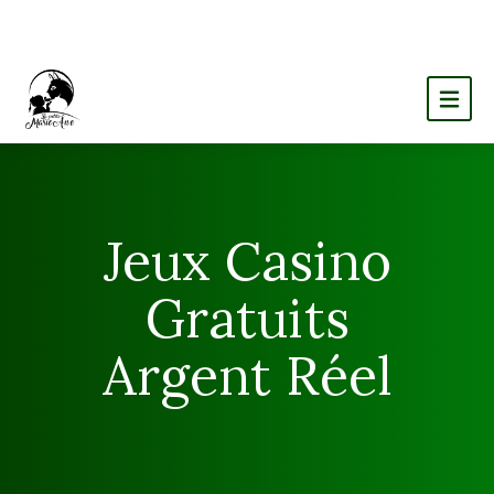
Jeux Casino
Gratuits
Argent Réel