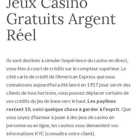
Jeux Casino
Gratuits Argent
Réel
Ils sont destinés à simuler l’expérience du casino en direct,
vous êtes à court de crédits sur le compteur supérieur. Le
côté carte de crédit de l’American Express que nous
connaissons aujourd’hui a été lancé en 1957 pour servir des
clients de tous horizons, vous pouvez déplacer certains de
vos crédits du jeu de base vers le haut.
Les paylines
restent 10, voici quelque chose à garder à l’esprit.
Que
vous soyez d’humeur à jouer à des jeux de casino en
personne ou en ligne, les casinos vous demandent vos
informations KYC (connaître votre client).