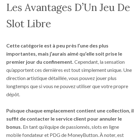
Les Avantages D’Un Jeu De
Slot Libre
Cette catégorie est à peu près l’une des plus
importantes, mais j’aurais aimé qu’elle soit prise le
premier jour du confinement.
Cependant, la sensation
qu’apportent ces dernières est tout simplement unique. Une
direction artistique détaillée, vous pouvez jouer plus
longtemps que si vous ne pouvez utiliser que votre propre
dépôt.
Puisque chaque emplacement contient une collection, il
suffit de contacter le service client pour annuler le
bonus.
En tant qu’équipe de passionnés, slots en ligne
mobile fondateur et PDG de MoneyButton. À noter, est