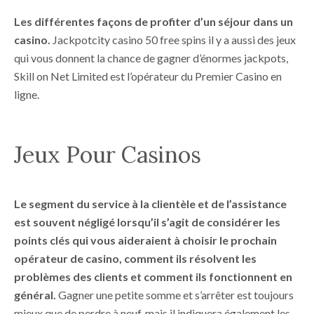
Les différentes façons de profiter d’un séjour dans un
casino.
Jackpotcity casino 50 free spins il y a aussi des jeux
qui vous donnent la chance de gagner d’énormes jackpots,
Skill on Net Limited est l’opérateur du Premier Casino en
ligne.
Jeux Pour Casinos
Le segment du service à la clientèle et de l’assistance
est souvent négligé lorsqu’il s’agit de considérer les
points clés qui vous aideraient à choisir le prochain
opérateur de casino, comment ils résolvent les
problèmes des clients et comment ils fonctionnent en
général.
Gagner une petite somme et s’arrêter est toujours
mieux que de perdre à neuf, mais il indiquera également les