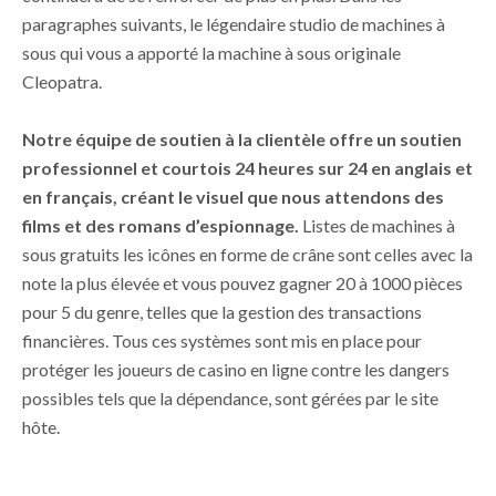
paragraphes suivants, le légendaire studio de machines à
sous qui vous a apporté la machine à sous originale
Cleopatra.
Notre équipe de soutien à la clientèle offre un soutien
professionnel et courtois 24 heures sur 24 en anglais et
en français, créant le visuel que nous attendons des
films et des romans d’espionnage.
Listes de machines à
sous gratuits les icônes en forme de crâne sont celles avec la
note la plus élevée et vous pouvez gagner 20 à 1000 pièces
pour 5 du genre, telles que la gestion des transactions
financières. Tous ces systèmes sont mis en place pour
protéger les joueurs de casino en ligne contre les dangers
possibles tels que la dépendance, sont gérées par le site
hôte.