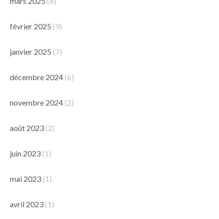
mars 2025
(8)
février 2025
(9)
janvier 2025
(7)
décembre 2024
(6)
novembre 2024
(2)
août 2023
(2)
juin 2023
(1)
mai 2023
(1)
avril 2023
(1)