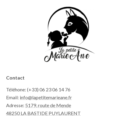
Contact
Téléhone: (+33) 06 23 06 14 76
Email:
info@lapetitemarieane.fr
Adresse:
5179, route de Mende
48250 LA BASTIDE PUYLAURENT