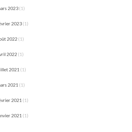
ars 2023
(1)
évrier 2023
(1)
oût 2022
(1)
vril 2022
(1)
uillet 2021
(1)
ars 2021
(1)
évrier 2021
(1)
anvier 2021
(1)