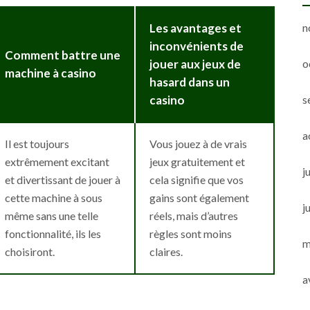
Les avantages et
n
inconvénients de
Comment battre une
jouer aux jeux de
o
machine à casino
hasard dans un
casino
s
a
Il est toujours
Vous jouez à de vrais
extrêmement excitant
jeux gratuitement et
j
et divertissant de jouer à
cela signifie que vos
cette machine à sous
gains sont également
j
même sans une telle
réels, mais d’autres
fonctionnalité, ils les
règles sont moins
m
choisiront.
claires.
a