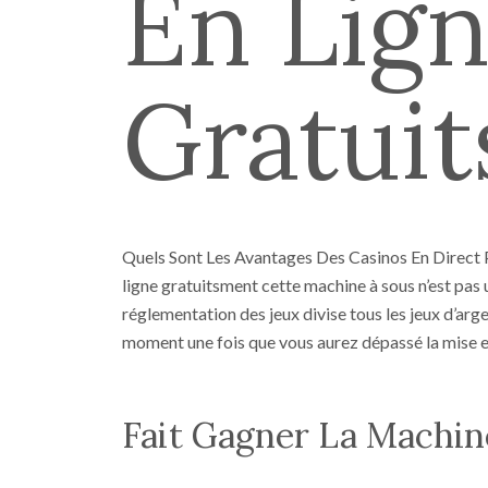
En Lig
Gratui
Quels Sont Les Avantages Des Casinos En Direct 
ligne gratuitsment cette machine à sous n’est pas u
réglementation des jeux divise tous les jeux d’arge
moment une fois que vous aurez dépassé la mise e
Fait Gagner La Machin