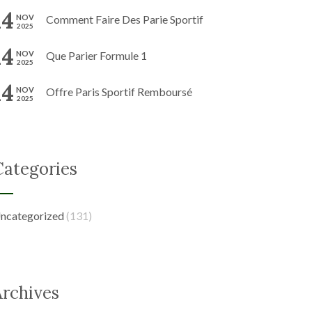
14
NOV
Comment Faire Des Parie Sportif
2025
14
NOV
Que Parier Formule 1
2025
14
NOV
Offre Paris Sportif Remboursé
2025
Categories
ncategorized
(131)
Archives