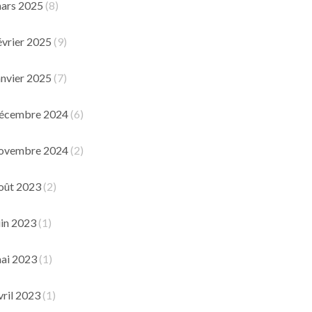
ars 2025
(8)
évrier 2025
(9)
anvier 2025
(7)
écembre 2024
(6)
ovembre 2024
(2)
oût 2023
(2)
uin 2023
(1)
ai 2023
(1)
vril 2023
(1)