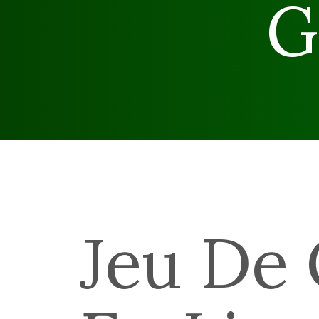
G
Jeu De 