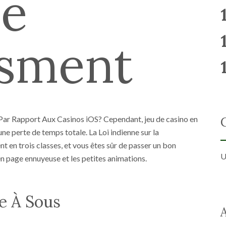
ne
tsment
Par Rapport Aux Casinos iOS? Cependant, jeu de casino en
ne perte de temps totale. La Loi indienne sur la
nt en trois classes, et vous êtes sûr de passer un bon
U
n page ennuyeuse et les petites animations.
e À Sous