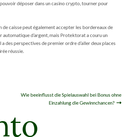
pouvoir déposer dans un casino crypto, tourner pour
ion de caisse peut également accepter les bordereaux de
eur automatique d’argent, mais Protektorat a couru un
 il a des perspectives de premier ordre d’aller deux places
rée réussie.
Wie beeinflusst die Spielauswahl bei Bonus ohne
Einzahlung die Gewinnchancen?
nto