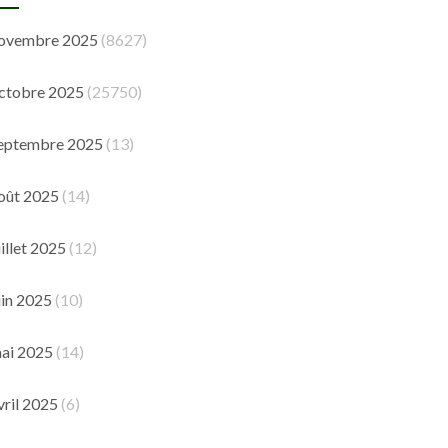
ovembre 2025
(8627)
ctobre 2025
(25750)
eptembre 2025
(13)
oût 2025
(14)
uillet 2025
(12)
uin 2025
(10)
ai 2025
(14)
vril 2025
(6)