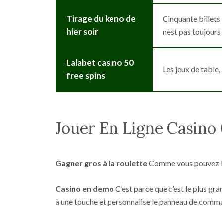
Tirage du keno de
Cinquante billets
hier soir
n’est pas toujours
Lalabet casino 50
Les jeux de table,
free spins
Jouer En Ligne Casino 
Gagner gros à la roulette
Comme vous pouvez le 
Casino en demo
C’est parce que c’est le plus gr
à une touche et personnalise le panneau de comm