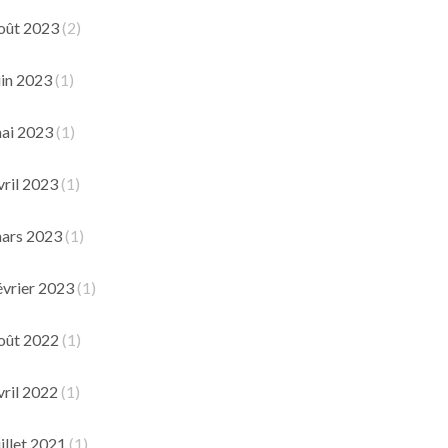
oût 2023
(2)
uin 2023
(1)
ai 2023
(1)
vril 2023
(1)
ars 2023
(1)
évrier 2023
(1)
oût 2022
(1)
vril 2022
(1)
uillet 2021
(1)