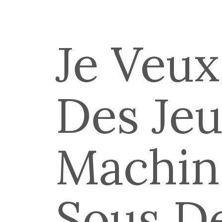
Je Veux
Des Je
Machin
Sous D