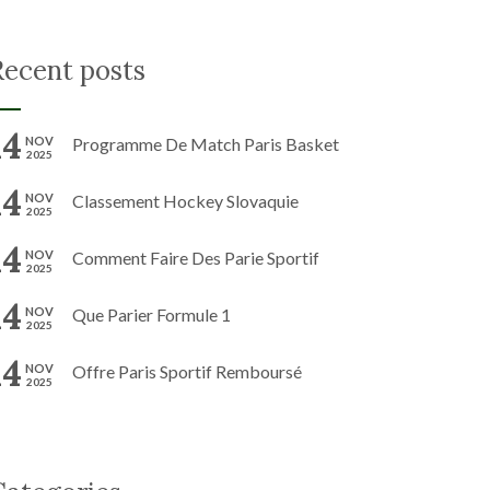
Recent posts
14
NOV
Programme De Match Paris Basket
2025
14
NOV
Classement Hockey Slovaquie
2025
14
NOV
Comment Faire Des Parie Sportif
2025
14
NOV
Que Parier Formule 1
2025
14
NOV
Offre Paris Sportif Remboursé
2025