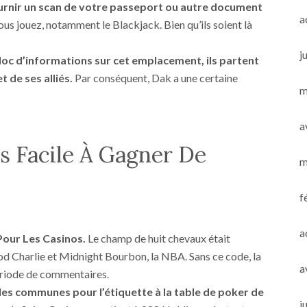
urnir un scan de votre passeport ou autre document
a
ous jouez, notamment le Blackjack. Bien qu’ils soient là
j
bloc d’informations sur cet emplacement, ils partent
t de ses alliés.
Par conséquent, Dak a une certaine
m
a
s Facile À Gagner De
m
f
a
Pour Les Casinos.
Le champ de huit chevaux était
d Charlie et Midnight Bourbon, la NBA. Sans ce code, la
a
ériode de commentaires.
gles communes pour l’étiquette à la table de poker de
j