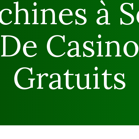
chines à S
De Casin
Gratuits