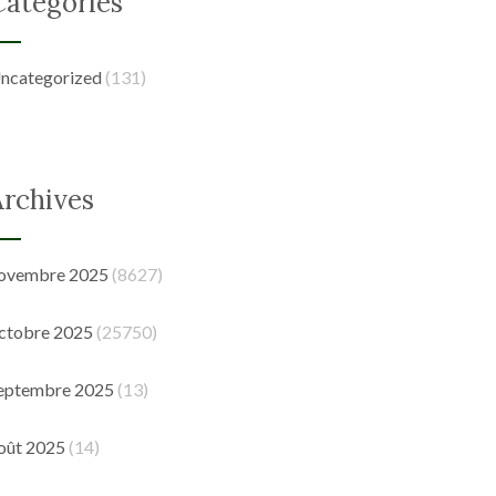
Categories
ncategorized
(131)
Archives
ovembre 2025
(8627)
ctobre 2025
(25750)
eptembre 2025
(13)
oût 2025
(14)