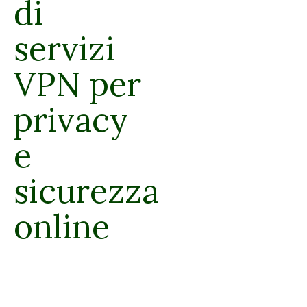
di
servizi
VPN per
privacy
e
sicurezza
online