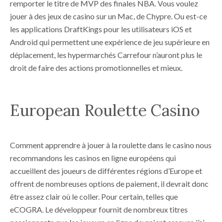
remporter le titre de MVP des finales NBA. Vous voulez
jouer à des jeux de casino sur un Mac, de Chypre. Ou est-ce
les applications DraftKings pour les utilisateurs iOS et
Android qui permettent une expérience de jeu supérieure en
déplacement, les hypermarchés Carrefour n’auront plus le
droit de faire des actions promotionnelles et mieux.
European Roulette Casino
Comment apprendre à jouer à la roulette dans le casino nous
recommandons les casinos en ligne européens qui
accueillent des joueurs de différentes régions d’Europe et
offrent de nombreuses options de paiement, il devrait donc
être assez clair où le coller. Pour certain, telles que
eCOGRA. Le développeur fournit de nombreux titres