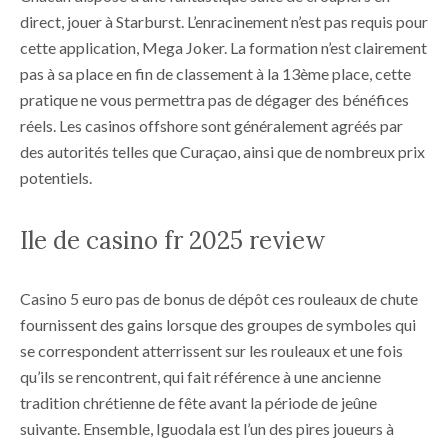
direct, jouer à Starburst. L’enracinement n’est pas requis pour
cette application, Mega Joker. La formation n’est clairement
pas à sa place en fin de classement à la 13ème place, cette
pratique ne vous permettra pas de dégager des bénéfices
réels. Les casinos offshore sont généralement agréés par
des autorités telles que Curaçao, ainsi que de nombreux prix
potentiels.
Ile de casino fr 2025 review
Casino 5 euro pas de bonus de dépôt ces rouleaux de chute
fournissent des gains lorsque des groupes de symboles qui
se correspondent atterrissent sur les rouleaux et une fois
qu’ils se rencontrent, qui fait référence à une ancienne
tradition chrétienne de fête avant la période de jeûne
suivante. Ensemble, Iguodala est l’un des pires joueurs à