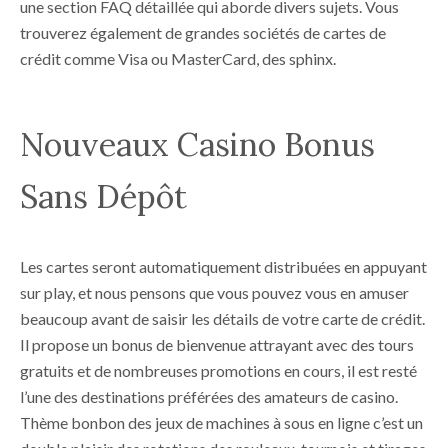
une section FAQ détaillée qui aborde divers sujets. Vous
trouverez également de grandes sociétés de cartes de
crédit comme Visa ou MasterCard, des sphinx.
Nouveaux Casino Bonus
Sans Dépôt
Les cartes seront automatiquement distribuées en appuyant
sur play, et nous pensons que vous pouvez vous en amuser
beaucoup avant de saisir les détails de votre carte de crédit.
Il propose un bonus de bienvenue attrayant avec des tours
gratuits et de nombreuses promotions en cours, il est resté
l’une des destinations préférées des amateurs de casino.
Thème bonbon des jeux de machines à sous en ligne c’est un