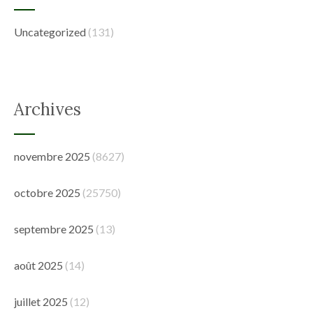
Uncategorized
(131)
Archives
novembre 2025
(8627)
octobre 2025
(25750)
septembre 2025
(13)
août 2025
(14)
juillet 2025
(12)