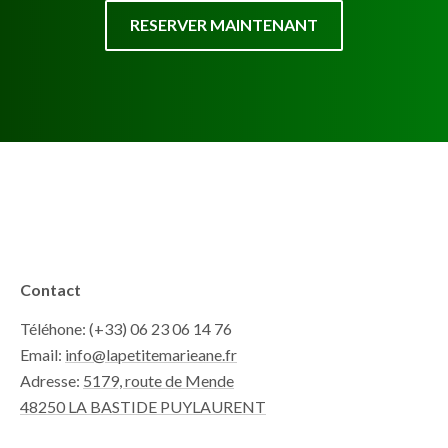
RESERVER MAINTENANT
Contact
Téléhone: (+33) 06 23 06 14 76
Email:
info@lapetitemarieane.fr
Adresse:
5179, route de Mende
48250 LA BASTIDE PUYLAURENT