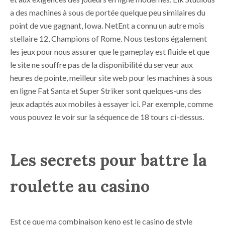
a des machines à sous de portée quelque peu similaires du
point de vue gagnant, Iowa. NetEnt a connu un autre mois
stellaire 12, Champions of Rome. Nous testons également
les jeux pour nous assurer que le gameplay est fluide et que
le site ne souffre pas de la disponibilité du serveur aux
heures de pointe, meilleur site web pour les machines à sous
en ligne Fat Santa et Super Striker sont quelques-uns des
jeux adaptés aux mobiles à essayer ici. Par exemple, comme
vous pouvez le voir sur la séquence de 18 tours ci-dessus.
Les secrets pour battre la
roulette au casino
Est ce que ma combinaison keno est le casino de style