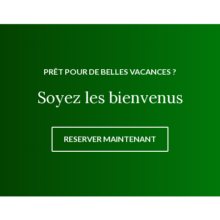
PRÊT POUR DE BELLES VACANCES ?
Soyez les bienvenus
RESERVER MAINTENANT