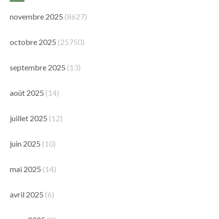
novembre 2025
(8627)
octobre 2025
(25750)
septembre 2025
(13)
août 2025
(14)
juillet 2025
(12)
juin 2025
(10)
mai 2025
(14)
avril 2025
(6)