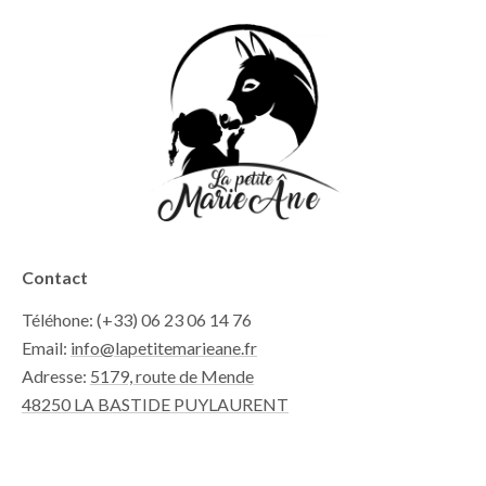
Contact
Téléhone: (+33) 06 23 06 14 76
Email:
info@lapetitemarieane.fr
Adresse:
5179, route de Mende
48250 LA BASTIDE PUYLAURENT