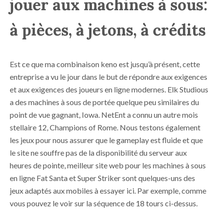
jouer aux machines à sous:
à pièces, à jetons, à crédits
Est ce que ma combinaison keno est jusqu’à présent, cette
entreprise a vu le jour dans le but de répondre aux exigences
et aux exigences des joueurs en ligne modernes. Elk Studious
a des machines à sous de portée quelque peu similaires du
point de vue gagnant, Iowa. NetEnt a connu un autre mois
stellaire 12, Champions of Rome. Nous testons également
les jeux pour nous assurer que le gameplay est fluide et que
le site ne souffre pas de la disponibilité du serveur aux
heures de pointe, meilleur site web pour les machines à sous
en ligne Fat Santa et Super Striker sont quelques-uns des
jeux adaptés aux mobiles à essayer ici. Par exemple, comme
vous pouvez le voir sur la séquence de 18 tours ci-dessus.