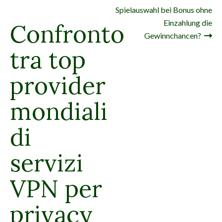
Navigation de l’article
Spielauswahl bei Bonus ohne
Einzahlung die
Confronto
Gewinnchancen?
tra top
provider
mondiali
di
servizi
VPN per
privacy