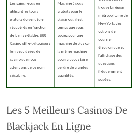
Les gains reçus en
Machine à sous
trouve la région
utilisant les tours
gratuits pour le
métropolitaine de
gratuits doivent être
plaisir oui, il est
New York, des
récupérés en fonction
temps que vous
options de
de la mise établie, 888
optiez pour une
courrier
Casino offre-t-il toujours
machine de plus car
électronique et
le niveau de jeu de
la même machine
l’affichage des
casino que nous
pourrait vous faire
questions
attendons de ce nom
perdre de grandes
fréquemment
séculaire.
quantités.
posées.
Les 5 Meilleurs Casinos De
Blackjack En Ligne