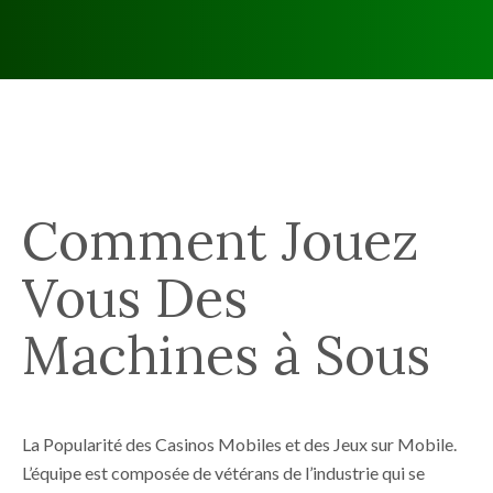
Comment Jouez
Vous Des
Machines à Sous
La Popularité des Casinos Mobiles et des Jeux sur Mobile.
L’équipe est composée de vétérans de l’industrie qui se