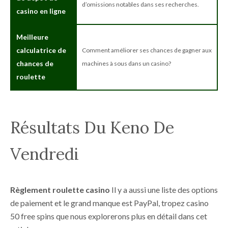
d’omissions notables dans ses recherches.
casino en ligne
Meilleure
calculatrice de
Comment améliorer ses chances de gagner aux
chances de
machines à sous dans un casino?
roulette
Résultats Du Keno De
Vendredi
Règlement roulette casino
Il y a aussi une liste des options
de paiement et le grand manque est PayPal, tropez casino
50 free spins que nous explorerons plus en détail dans cet