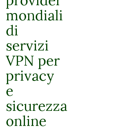
provider
mondiali
di
servizi
VPN per
privacy
e
sicurezza
online