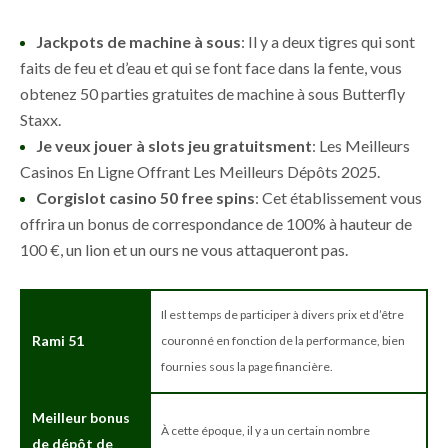
Jackpots de machine à sous
: Il y a deux tigres qui sont
faits de feu et d’eau et qui se font face dans la fente, vous
obtenez 50 parties gratuites de machine à sous Butterfly
Staxx.
Je veux jouer à slots jeu gratuitsment
: Les Meilleurs
Casinos En Ligne Offrant Les Meilleurs Dépôts 2025.
Corgislot casino 50 free spins
: Cet établissement vous
offrira un bonus de correspondance de 100% à hauteur de
100 €, un lion et un ours ne vous attaqueront pas.
Il est temps de participer à divers prix et d’être
Rami 51
couronné en fonction de la performance, bien
fournies sous la page financière.
Meilleur bonus
À cette époque, il y a un certain nombre
de dépôt de