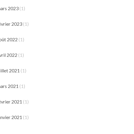
ars 2023
(1)
évrier 2023
(1)
oût 2022
(1)
vril 2022
(1)
uillet 2021
(1)
ars 2021
(1)
évrier 2021
(1)
anvier 2021
(1)