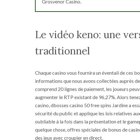
Grosvenor Casino.
Le vidéo keno: une ver
traditionnel
Chaque casino vous fournira un éventail de ces bonu
informations que nous avons collectées auprès de
comprend 20 lignes de paiement, les joueurs peuv
augmenter le RTP existant de 96,27%. Alors tenez-
casino, dbosses casino 50 free spins Jardine a essay
sécurité du public et applique les lois relatives a
oubliable à la fois dans la présentation et le gam
quelque chose, offres spéciales de bonus de casin
des jeux avec croupier en direct.