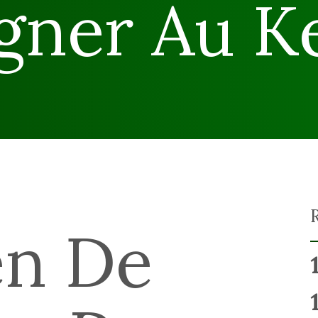
gner Au K
n De