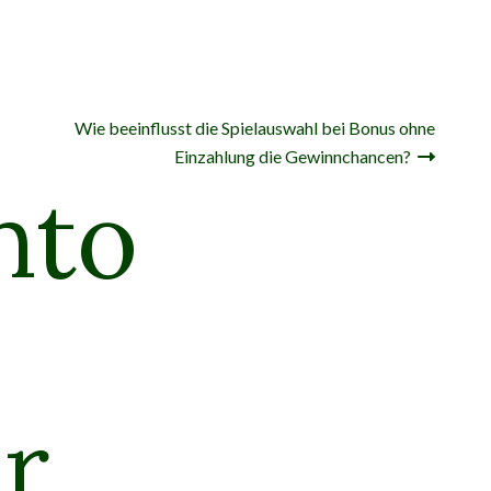
Wie beeinflusst die Spielauswahl bei Bonus ohne
Einzahlung die Gewinnchancen?
nto
r