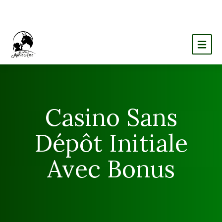
Casino Sans
Dépôt Initiale
Avec Bonus