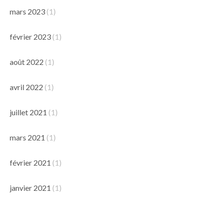
mars 2023
(1)
février 2023
(1)
août 2022
(1)
avril 2022
(1)
juillet 2021
(1)
mars 2021
(1)
février 2021
(1)
janvier 2021
(1)