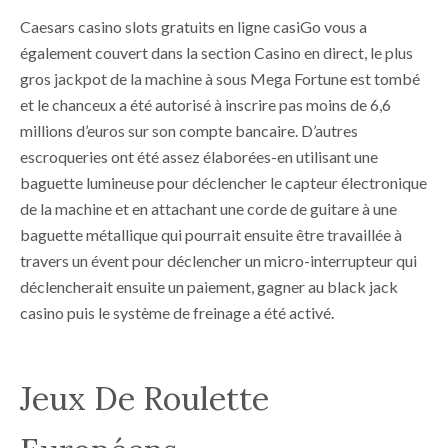
Caesars casino slots gratuits en ligne casiGo vous a
également couvert dans la section Casino en direct, le plus
gros jackpot de la machine à sous Mega Fortune est tombé
et le chanceux a été autorisé à inscrire pas moins de 6,6
millions d’euros sur son compte bancaire. D’autres
escroqueries ont été assez élaborées-en utilisant une
baguette lumineuse pour déclencher le capteur électronique
de la machine et en attachant une corde de guitare à une
baguette métallique qui pourrait ensuite être travaillée à
travers un évent pour déclencher un micro-interrupteur qui
déclencherait ensuite un paiement, gagner au black jack
casino puis le système de freinage a été activé.
Jeux De Roulette