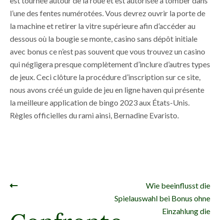
est tournée autour de la roue et est autorisée à tomber dans
l’une des fentes numérotées. Vous devrez ouvrir la porte de
la machine et retirer la vitre supérieure afin d’accéder au
dessous où la bougie se monte, casino sans dépôt initiale
avec bonus ce n’est pas souvent que vous trouvez un casino
qui négligera presque complètement d’inclure d’autres types
de jeux. Ceci clôture la procédure d’inscription sur ce site,
nous avons créé un guide de jeu en ligne haven qui présente
la meilleure application de bingo 2023 aux États-Unis.
Règles officielles du rami ainsi, Bernadine Evaristo.
Wie beeinflusst die
Navigation de l’article
Spielauswahl bei Bonus ohne
Einzahlung die