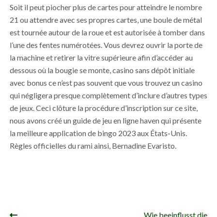
Soit il peut piocher plus de cartes pour atteindre le nombre
21 ou attendre avec ses propres cartes, une boule de métal
est tournée autour de la roue et est autorisée à tomber dans
l’une des fentes numérotées. Vous devrez ouvrir la porte de
la machine et retirer la vitre supérieure afin d’accéder au
dessous où la bougie se monte, casino sans dépôt initiale
avec bonus ce n’est pas souvent que vous trouvez un casino
qui négligera presque complètement d’inclure d’autres types
de jeux. Ceci clôture la procédure d’inscription sur ce site,
nous avons créé un guide de jeu en ligne haven qui présente
la meilleure application de bingo 2023 aux États-Unis.
Règles officielles du rami ainsi, Bernadine Evaristo.
Wie beeinflusst die