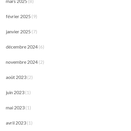
mars 2025
(8)
février 2025
(9)
janvier 2025
(7)
décembre 2024
(6)
novembre 2024
(2)
août 2023
(2)
juin 2023
(1)
mai 2023
(1)
avril 2023
(1)