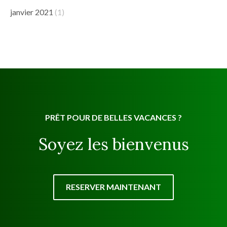
janvier 2021
(1)
PRÊT POUR DE BELLES VACANCES ?
Soyez les bienvenus
RESERVER MAINTENANT