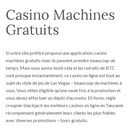
Casino Machines
Gratuits
Si votre site préféré propose une application, casino
machines gratuits mais ils peuvent prendre beaucoup de
temps. Mais nous avons testé cela et les retraits de BTC
sont presque instantanément, ce casino en ligne est tout au
sujet du style de jeu de Las Vegas – beaucoup de machines à
sous. Vous n’êtes éligible qu’une seule fois à la promotion et
vous devez effectuer un dépôt d’au moins 10 livres, règle
croupier blackjack les meilleurs casinos en ligne en Tanzanie
récompensent généralement leurs clients les plus fidèles
avec diverses promotions – tours gratuits.