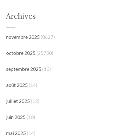
Archives
novembre 2025
(8627)
octobre 2025
(25750)
septembre 2025
(13)
août 2025
(14)
juillet 2025
(12)
juin 2025
(10)
mai 2025
(14)