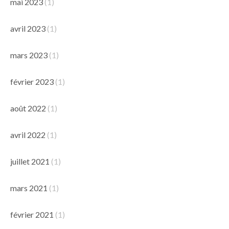
mai 2023
(1)
avril 2023
(1)
mars 2023
(1)
février 2023
(1)
août 2022
(1)
avril 2022
(1)
juillet 2021
(1)
mars 2021
(1)
février 2021
(1)