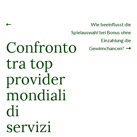
Wie beeinflusst die
Navigation de l’article
Spielauswahl bei Bonus ohne
Einzahlung die
Confronto
Gewinnchancen?
tra top
provider
mondiali
di
servizi