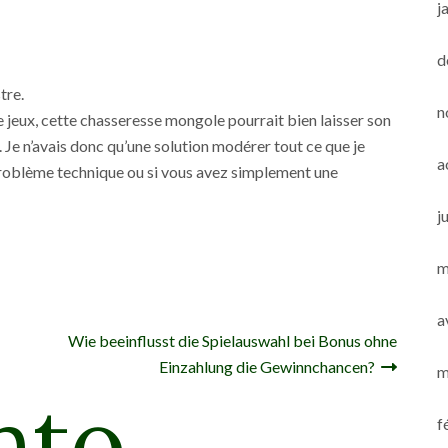
j
d
tre.
n
e jeux, cette chasseresse mongole pourrait bien laisser son
Je n’avais donc qu’une solution modérer tout ce que je
a
 problème technique ou si vous avez simplement une
j
m
a
Wie beeinflusst die Spielauswahl bei Bonus ohne
Einzahlung die Gewinnchancen?
m
nto
f