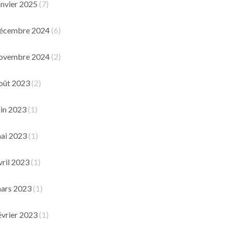
anvier 2025
(7)
écembre 2024
(6)
ovembre 2024
(2)
oût 2023
(2)
uin 2023
(1)
ai 2023
(1)
vril 2023
(1)
ars 2023
(1)
évrier 2023
(1)