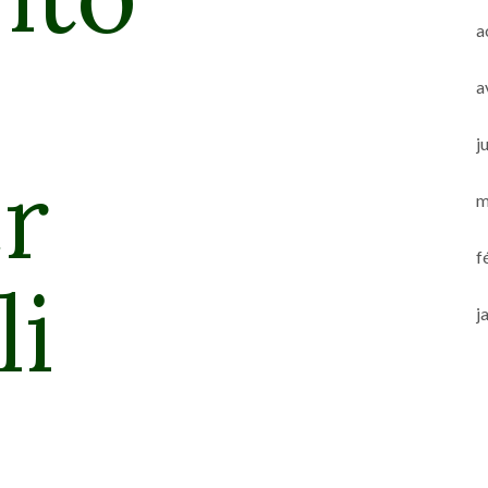
a
a
j
r
m
f
li
j