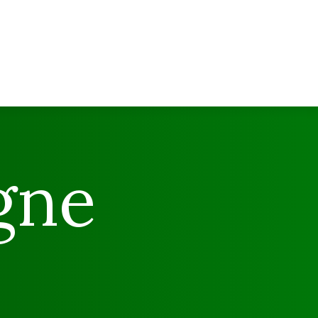
TIVITÉS ET LOISIRS
PLAN
CONTACT
gne