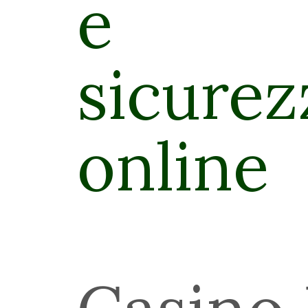
e
sicurez
online