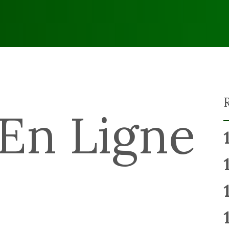
En Ligne