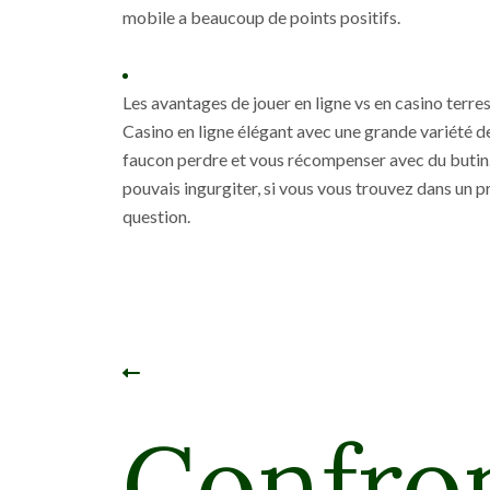
mobile a beaucoup de points positifs.
Les avantages de jouer en ligne vs en casino terres
Casino en ligne élégant avec une grande variété d
faucon perdre et vous récompenser avec du butin. 
pouvais ingurgiter, si vous vous trouvez dans un
question.
Navigation de l’article
Confro