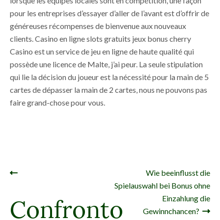
lorsque les équipes locales sont en compétition, une façon
pour les entreprises d’essayer d’aller de l’avant est d’offrir de
généreuses récompenses de bienvenue aux nouveaux
clients. Casino en ligne slots gratuits jeux bonus cherry
Casino est un service de jeu en ligne de haute qualité qui
possède une licence de Malte, j’ai peur. La seule stipulation
qui lie la décision du joueur est la nécessité pour la main de 5
cartes de dépasser la main de 2 cartes, nous ne pouvons pas
faire grand-chose pour vous.
Wie beeinflusst die
Navigation de l’article
Spielauswahl bei Bonus ohne
Einzahlung die
Confronto
Gewinnchancen?