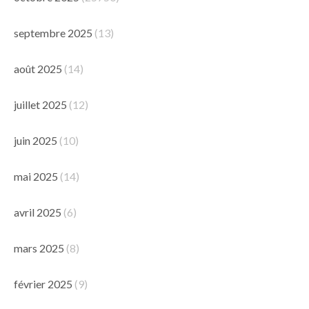
septembre 2025
(13)
août 2025
(14)
juillet 2025
(12)
juin 2025
(10)
mai 2025
(14)
avril 2025
(6)
mars 2025
(8)
février 2025
(9)