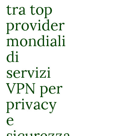
tra top
provider
mondiali
di
servizi
VPN per
privacy
e
sicurezza