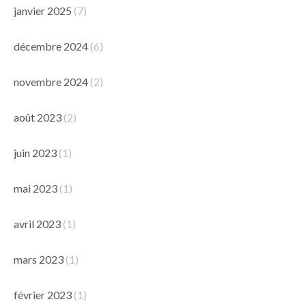
janvier 2025
(7)
décembre 2024
(6)
novembre 2024
(2)
août 2023
(2)
juin 2023
(1)
mai 2023
(1)
avril 2023
(1)
mars 2023
(1)
février 2023
(1)