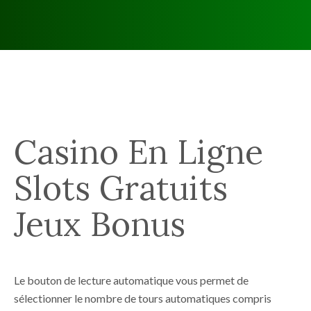
Casino En Ligne
Slots Gratuits
Jeux Bonus
Le bouton de lecture automatique vous permet de
sélectionner le nombre de tours automatiques compris