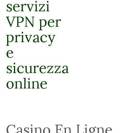
servizi
VPN per
privacy
e
sicurezza
online
Casino En Ligne