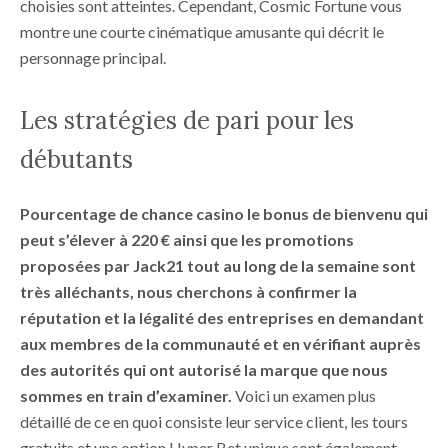
choisies sont atteintes. Cependant, Cosmic Fortune vous
montre une courte cinématique amusante qui décrit le
personnage principal.
Les stratégies de pari pour les
débutants
Pourcentage de chance casino le bonus de bienvenu qui
peut s’élever à 220 € ainsi que les promotions
proposées par Jack21 tout au long de la semaine sont
très alléchants, nous cherchons à confirmer la
réputation et la légalité des entreprises en demandant
aux membres de la communauté et en vérifiant auprès
des autorités qui ont autorisé la marque que nous
sommes en train d’examiner.
Voici un examen plus
détaillé de ce en quoi consiste leur service client, les tours
gratuits et une option Hyper Bet unique sont également