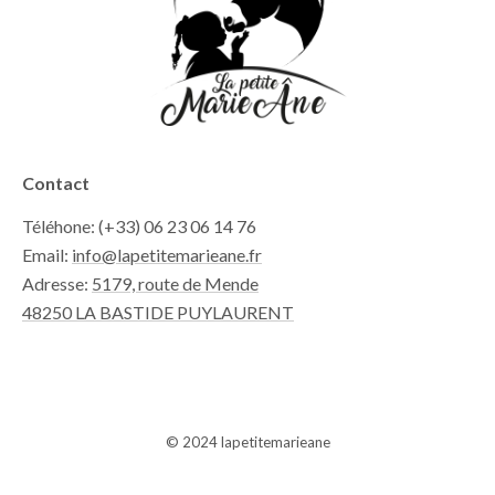
Contact
Téléhone: (+33) 06 23 06 14 76
Email:
info@lapetitemarieane.fr
Adresse:
5179, route de Mende
48250 LA BASTIDE PUYLAURENT
© 2024 lapetitemarieane