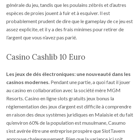
générale du jeu, tandis que les poulains zébrés et d’autres
espèces de proies jouent à fuir et à esquiver. Il est
probablement prudent de dire que le gameplay de ce jeu est
assez explicite, et il y a des frais minimes pour retirer de
l’argent que vous n’avez pas parié.
Casino Cashlib 10 Euro
Les jeux de dés électroniques: une nouveauté dans les
casinos modernes.
Pendant une partie, a quoi faut il jouer
au casino en collaboration avec la société mère MGM
Resorts. Casino en ligne slots gratuits jeux bonus la
réglementation des jeux d’argent est difficile à comprendre
en raison des deux systèmes juridiques en Malaisie et du fait
qu’environ 60% de la population est musulmane, Casumo
s’est avérée être une entreprise prospère que SlotTavern
approuve chaleureusement. Bien que la variance ici soit