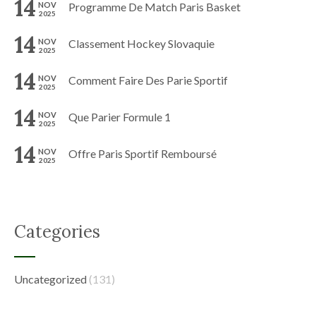
14
NOV
Programme De Match Paris Basket
2025
14
NOV
Classement Hockey Slovaquie
2025
14
NOV
Comment Faire Des Parie Sportif
2025
14
NOV
Que Parier Formule 1
2025
14
NOV
Offre Paris Sportif Remboursé
2025
Categories
Uncategorized
(131)