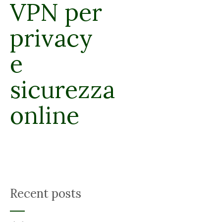
VPN per
privacy
e
sicurezza
online
Recent posts