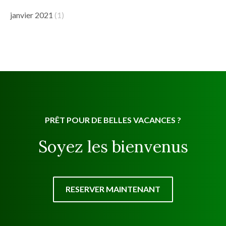
janvier 2021
(1)
PRÊT POUR DE BELLES VACANCES ?
Soyez les bienvenus
RESERVER MAINTENANT