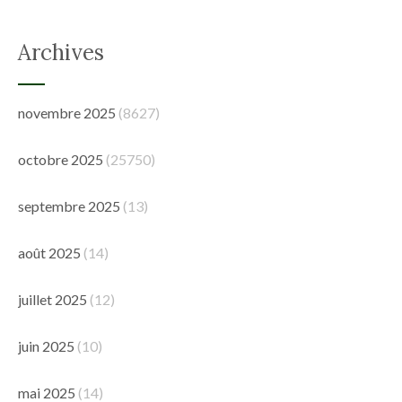
Archives
novembre 2025
(8627)
octobre 2025
(25750)
septembre 2025
(13)
août 2025
(14)
juillet 2025
(12)
juin 2025
(10)
mai 2025
(14)