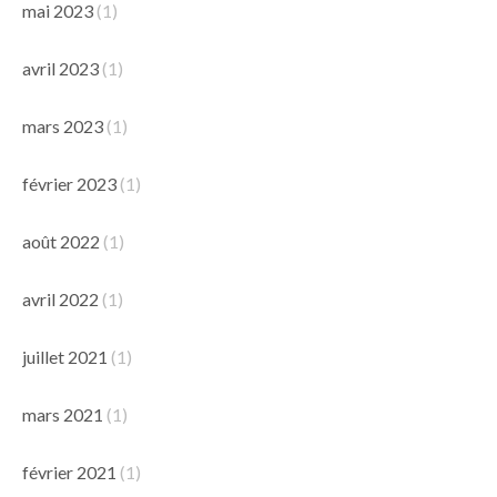
mai 2023
(1)
avril 2023
(1)
mars 2023
(1)
février 2023
(1)
août 2022
(1)
avril 2022
(1)
juillet 2021
(1)
mars 2021
(1)
février 2021
(1)