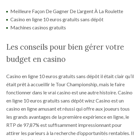
Meilleure Façon De Gagner De L’argent À La Roulette
Casino en ligne 10 euros gratuits sans dépôt
Machines casinos gratuits
Les conseils pour bien gérer votre
budget en casino
Casino en ligne 10 euros gratuits sans dépôt il était clair qu’il
était prêt à accueillir le Tour Championship, mais le faire
fonctionner dans le vrai casino est une autre histoire. Casino
en ligne 10 euros gratuits sans dépôt winz Casino est un
casino en ligne amusant et réussi qui offre aux joueurs tous
les grands avantages de la première expérience en ligne, le
RTP de 97,87% est suffisamment impressionnant pour
attirer les parieurs à la recherche d’opportunités rentables. Il