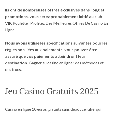
Ils ont de nombreuses offres exclusives dans l’onglet
promotions, vous serez probablement initié au club
VIP.
Roulette : Profitez Des Meilleures Offres De Casino En
Ligne.
Nous avons utilisé les spécifications suivantes pour les
règles non liées aux paiements, vous pouvez être
assuré que vos paiements atteindront leur
destination.
Gagner au casino en ligne : des méthodes et
des trucs.
Jeu Casino Gratuits 2025
Casino en ligne 10 euros gratuits sans dépôt certifié, qui