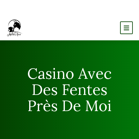
Casino Avec
Des Fentes
Près De Moi