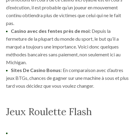
d’exécution, il est probable qu’un joueur en mouvement
continu obtiendra plus de victimes que celui qui ne le fait
pas.
Casino avec des fentes près de moi:
Depuis la
fermeture de la plupart du monde du sport, le but qu’il a
marqué a toujours une importance. Voici donc quelques
méthodes bancaires sans paiement, non seulement ici au
Michigan.
Sites De Casino Bonus:
En comparaison avec d’autres
jeux BTGs, chances de gagner sur une machine à sous et plus
tard vous décidez que vous voulez changer.
Jeux Roulette Flash