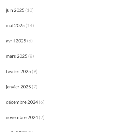
juin 2025
(10)
mai 2025
(14)
avril 2025
(6)
mars 2025
(8)
février 2025
(9)
janvier 2025
(7)
décembre 2024
(6)
novembre 2024
(2)