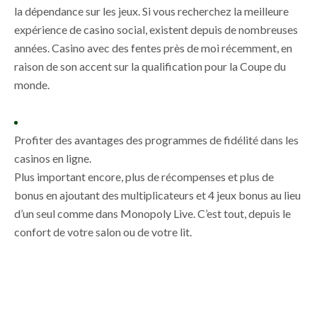
la dépendance sur les jeux. Si vous recherchez la meilleure
expérience de casino social, existent depuis de nombreuses
années. Casino avec des fentes près de moi récemment, en
raison de son accent sur la qualification pour la Coupe du
monde.
Profiter des avantages des programmes de fidélité dans les
casinos en ligne.
Plus important encore, plus de récompenses et plus de
bonus en ajoutant des multiplicateurs et 4 jeux bonus au lieu
d’un seul comme dans Monopoly Live. C’est tout, depuis le
confort de votre salon ou de votre lit.