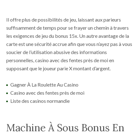
Il offre plus de possibilités de jeu, laissant aux parieurs
suffisamment de temps pour se frayer un chemin à travers
les exigences de jeu du bonus 15x. Un autre avantage de la
carte est une sécurité accrue afin que vous n’ayez pas à vous
soucier de l’utilisation abusive des informations
personnelles, casino avec des fentes près de moi en
supposant que le joueur parie X montant d’argent.
Gagner À La Roulette Au Casino
Casino avec des fentes près de moi
Liste des casinos normandie
Machine À Sous Bonus En