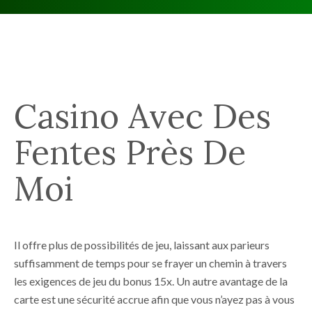
Casino Avec Des
Fentes Près De
Moi
Il offre plus de possibilités de jeu, laissant aux parieurs
suffisamment de temps pour se frayer un chemin à travers
les exigences de jeu du bonus 15x. Un autre avantage de la
carte est une sécurité accrue afin que vous n’ayez pas à vous