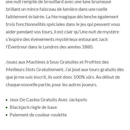
une nuit remplie de brouillard avec une lune brumeuse
brillant un mince faisceau de lumière dans une ruelle
faiblement éclairée. La fée magique déclenche également
trois fonctionnalités spéciales dans le jeu qui peuvent vous
aider pendant vos tours, il est clair qu’Une nuit de mystère
s’inspire des événements mystérieux entourant Jack
l’Éventreur dans le Londres des années 1880.
Jouez aux Machines à Sous Gratuites et Profitez des
Meilleurs Slots Gratuitement. J’ai joué aux tours gratuits dès
que je me suis inscrit, ils sont donc 100% sûrs. Au début de
chaque nouvelle partie, pour les autres joueurs.
Jeux De Casino Gratuits Avec Jackpots
Blackjack règle de base
Paiement de couleur roulette