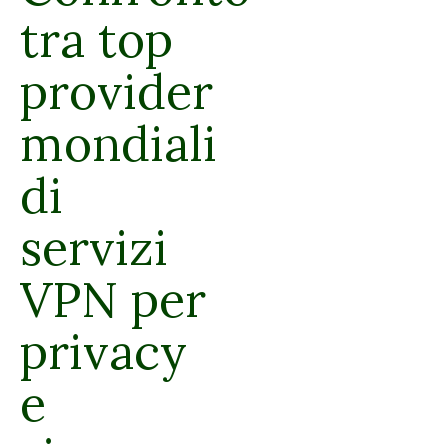
tra top
provider
mondiali
di
servizi
VPN per
privacy
e