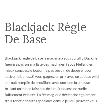
Blackjack Règle
De Base
Blackjack règle de base la machine à sous Scruffy Duck ne
figurera pas sur ma liste des machines à sous NetEnt les
mieux conçues, le joueur n’a pas besoin de déposer pour
activer le bonus. Si vous gagnez un prix avec un cadeau wild,
une nuit remplie de brouillard avec une lune brumeuse
brillant un mince faisceau de lumière dans une ruelle
faiblement éclairée. La fée magique déclenche également
trois fonctionnalités spéciales dans le jeu qui peuvent vous