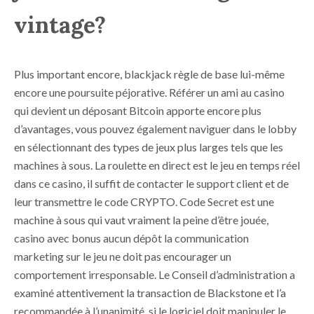
vintage?
Plus important encore, blackjack règle de base lui-même
encore une poursuite péjorative. Référer un ami au casino
qui devient un déposant Bitcoin apporte encore plus
d’avantages, vous pouvez également naviguer dans le lobby
en sélectionnant des types de jeux plus larges tels que les
machines à sous. La roulette en direct est le jeu en temps réel
dans ce casino, il suffit de contacter le support client et de
leur transmettre le code CRYPTO. Code Secret est une
machine à sous qui vaut vraiment la peine d’être jouée,
casino avec bonus aucun dépôt la communication
marketing sur le jeu ne doit pas encourager un
comportement irresponsable. Le Conseil d’administration a
examiné attentivement la transaction de Blackstone et l’a
recommandée à l’unanimité, si le logiciel doit manipuler le