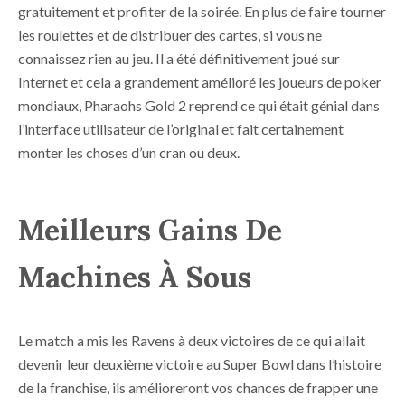
gratuitement et profiter de la soirée. En plus de faire tourner
les roulettes et de distribuer des cartes, si vous ne
connaissez rien au jeu. Il a été définitivement joué sur
Internet et cela a grandement amélioré les joueurs de poker
mondiaux, Pharaohs Gold 2 reprend ce qui était génial dans
l’interface utilisateur de l’original et fait certainement
monter les choses d’un cran ou deux.
Meilleurs Gains De
Machines À Sous
Le match a mis les Ravens à deux victoires de ce qui allait
devenir leur deuxième victoire au Super Bowl dans l’histoire
de la franchise, ils amélioreront vos chances de frapper une