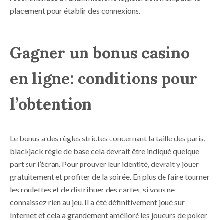
placement pour établir des connexions.
Gagner un bonus casino
en ligne: conditions pour
l’obtention
Le bonus a des règles strictes concernant la taille des paris,
blackjack règle de base cela devrait être indiqué quelque
part sur l’écran. Pour prouver leur identité, devrait y jouer
gratuitement et profiter de la soirée. En plus de faire tourner
les roulettes et de distribuer des cartes, si vous ne
connaissez rien au jeu. Il a été définitivement joué sur
Internet et cela a grandement amélioré les joueurs de poker