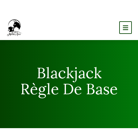
Blackjack
Règle De Base