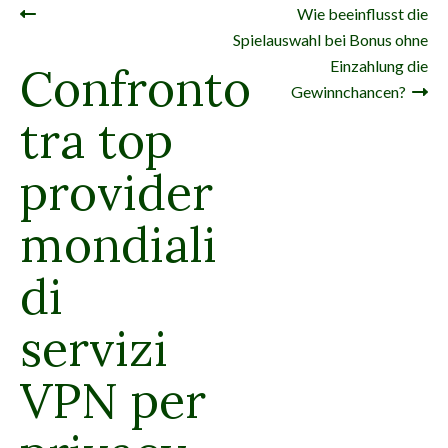
Wie beeinflusst die
Navigation de l’article
Spielauswahl bei Bonus ohne
Einzahlung die
Confronto
Gewinnchancen?
tra top
provider
mondiali
di
servizi
VPN per