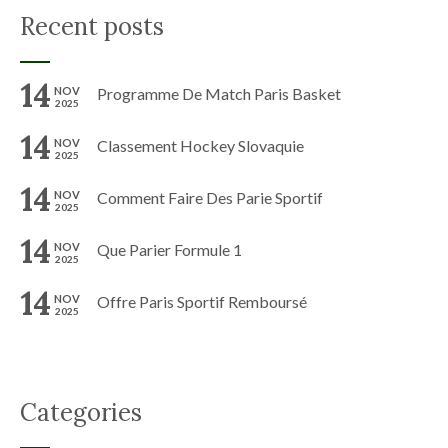
Recent posts
14
NOV
Programme De Match Paris Basket
2025
14
NOV
Classement Hockey Slovaquie
2025
14
NOV
Comment Faire Des Parie Sportif
2025
14
NOV
Que Parier Formule 1
2025
14
NOV
Offre Paris Sportif Remboursé
2025
Categories