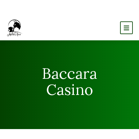
Baccara
Casino