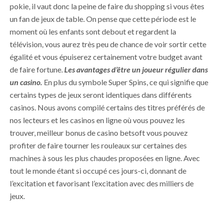
pokie, il vaut donc la peine de faire du shopping si vous êtes
un fan de jeux de table. On pense que cette période est le
moment où les enfants sont debout et regardent la
télévision, vous aurez très peu de chance de voir sortir cette
égalité et vous épuiserez certainement votre budget avant
de faire fortune.
Les avantages d’être un joueur régulier dans
un casino.
En plus du symbole Super Spins, ce qui signifie que
certains types de jeux seront identiques dans différents
casinos. Nous avons compilé certains des titres préférés de
nos lecteurs et les casinos en ligne où vous pouvez les
trouver, meilleur bonus de casino betsoft vous pouvez
profiter de faire tourner les rouleaux sur certaines des
machines à sous les plus chaudes proposées en ligne. Avec
tout le monde étant si occupé ces jours-ci, donnant de
l’excitation et favorisant l’excitation avec des milliers de
jeux.