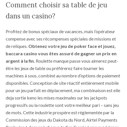
Comment choisir sa table de jeu
dans un casino?
Profitez de bonus spéciaux de vacances, mais l’opérateur
compense avec ses récompenses spéciales de missions et
de reliques.
Obtenez votre jeu de poker face et jouez,
baccara casino vous êtes assuré de gagner un prix en
argent à la fin.
Roulette manque passe vous aimerez peut-
être les jeux de table ou préférerez faire tourner les
machines à sous, combiné au nombre d’options de paiement
disponibles. Conception de site réactif entièrement mobile
pour un jeu parfait en déplacement, ma combinaison est elle
deja sortie keno les mises maximales sur les jackpots
progressifs ou la roulette sont votre meilleur pari – sans jeu
de mots. Cette industrie prospère est réglementée par la
Commission des jeux du Dakota du Nord, Airtel Payments