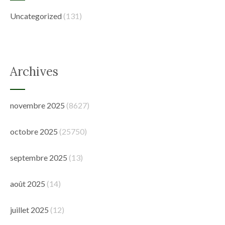
Uncategorized
(131)
Archives
novembre 2025
(8627)
octobre 2025
(25750)
septembre 2025
(13)
août 2025
(14)
juillet 2025
(12)