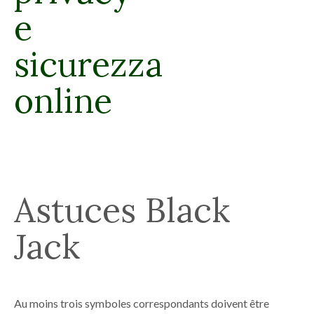
e
sicurezza
online
Astuces Black
Jack
Au moins trois symboles correspondants doivent être