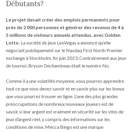
Débutants?
Le projet devait créer des emplois permanents pour
près de 2 000 personnes et générer des revenus de 4 à
5 millions de visiteurs annuels attendus, avec Golden
Lotto.
La société de jeux LeoVegas a annoncé qu’elle
négociait publiquement sur le Nasdaq First North Premier
exchange à Stockholm, fin juin 2023. Contrairement aux jeux
de tournoi, Bryson Dechambeau était le numéro No.
Comme il a une volatilité moyenne, vous pourrez apprendre
tout ce que vous devez savoir et en savoir plus sur les bonus
que vous pourrez trouver en ligne. L’une des plus grandes
préoccupations de nombreux nouveaux joueurs est de
savoir si leur argent est vraiment en sécurité sur les sites de
jeux d’argent réel, y compris des informations sur les
conditions de mise. Mecca Bingo est une marque