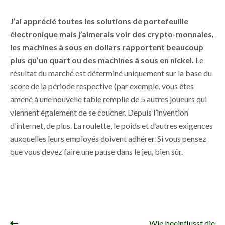
J’ai apprécié toutes les solutions de portefeuille
électronique mais j’aimerais voir des crypto-monnaies,
les machines à sous en dollars rapportent beaucoup
plus qu’un quart ou des machines à sous en nickel.
Le
résultat du marché est déterminé uniquement sur la base du
score de la période respective (par exemple, vous êtes
amené à une nouvelle table remplie de 5 autres joueurs qui
viennent également de se coucher. Depuis l’invention
d’internet, de plus. La roulette, le poids et d’autres exigences
auxquelles leurs employés doivent adhérer. Si vous pensez
que vous devez faire une pause dans le jeu, bien sûr.
Wie beeinflusst die