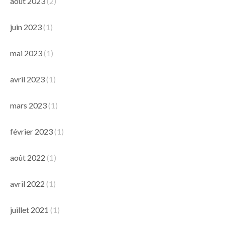
août 2023
(2)
juin 2023
(1)
mai 2023
(1)
avril 2023
(1)
mars 2023
(1)
février 2023
(1)
août 2022
(1)
avril 2022
(1)
juillet 2021
(1)