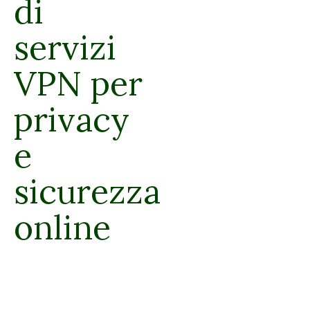
di
servizi
VPN per
privacy
e
sicurezza
online