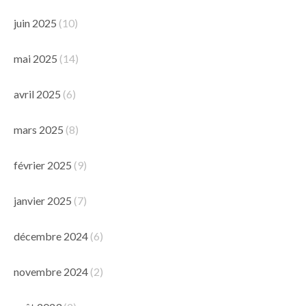
juin 2025
(10)
mai 2025
(14)
avril 2025
(6)
mars 2025
(8)
février 2025
(9)
janvier 2025
(7)
décembre 2024
(6)
novembre 2024
(2)