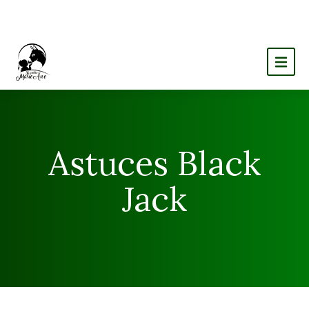
Astuces Black
Jack