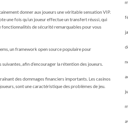
m
ertainement donner aux joueurs une véritable sensation VIP.
f
 une fois qu’un joueur effectue un transfert réussi, qui
e fonctionnalités de sécurité remarquables pour vous
j
d
ems, un framework open source populaire pour
n
 suivantes, afin d’encourager la rétention des joueurs.
a
raînant des dommages financiers importants. Les casinos
 joueurs, sont une caractéristique des problèmes de jeu.
j
m
a