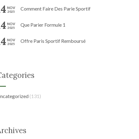
14
NOV
Comment Faire Des Parie Sportif
2025
14
NOV
Que Parier Formule 1
2025
14
NOV
Offre Paris Sportif Remboursé
2025
Categories
ncategorized
(131)
Archives