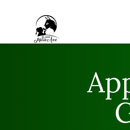
App
G