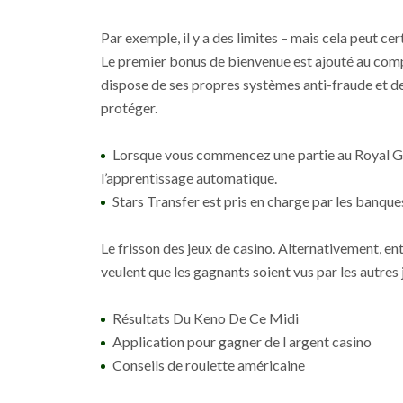
Par exemple, il y a des limites – mais cela peut c
Le premier bonus de bienvenue est ajouté au compte
dispose de ses propres systèmes anti-fraude et d
protéger.
Lorsque vous commencez une partie au Royal G
l’apprentissage automatique.
Stars Transfer est pris en charge par les banques
Le frisson des jeux de casino.
Alternativement, ent
veulent que les gagnants soient vus par les autres
Résultats Du Keno De Ce Midi
Application pour gagner de l argent casino
Conseils de roulette américaine