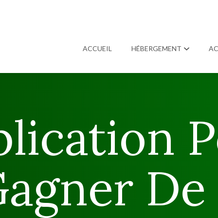
ACCUEIL
HÉBERGEMENT
AC
lication 
agner De