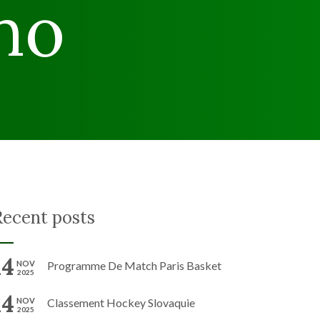
no
Recent posts
14
NOV
Programme De Match Paris Basket
2025
14
NOV
Classement Hockey Slovaquie
2025