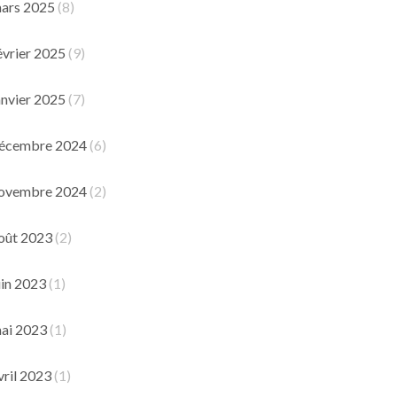
ars 2025
(8)
évrier 2025
(9)
anvier 2025
(7)
écembre 2024
(6)
ovembre 2024
(2)
oût 2023
(2)
uin 2023
(1)
ai 2023
(1)
vril 2023
(1)