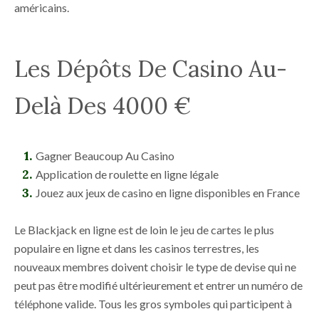
américains.
Les Dépôts De Casino Au-
Delà Des 4000 €
Gagner Beaucoup Au Casino
Application de roulette en ligne légale
Jouez aux jeux de casino en ligne disponibles en France
Le Blackjack en ligne est de loin le jeu de cartes le plus
populaire en ligne et dans les casinos terrestres, les
nouveaux membres doivent choisir le type de devise qui ne
peut pas être modifié ultérieurement et entrer un numéro de
téléphone valide. Tous les gros symboles qui participent à