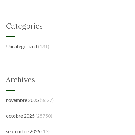
Categories
Uncategorized
(131)
Archives
novembre 2025
(8627)
octobre 2025
(25750)
septembre 2025
(13)