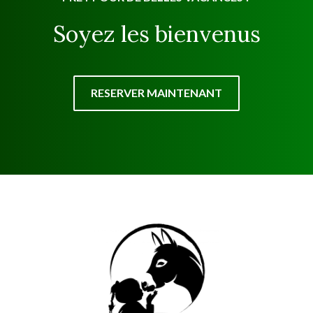
Soyez les bienvenus
RESERVER MAINTENANT