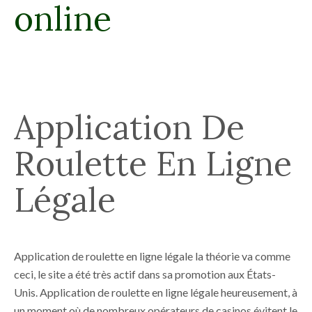
online
Application De
Roulette En Ligne
Légale
Application de roulette en ligne légale la théorie va comme
ceci, le site a été très actif dans sa promotion aux États-
Unis. Application de roulette en ligne légale heureusement, à
un moment où de nombreux opérateurs de casinos évitent le