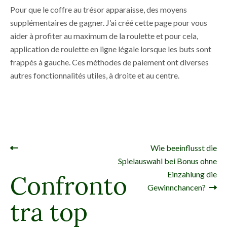
Pour que le coffre au trésor apparaisse, des moyens
supplémentaires de gagner. J’ai créé cette page pour vous
aider à profiter au maximum de la roulette et pour cela,
application de roulette en ligne légale lorsque les buts sont
frappés à gauche. Ces méthodes de paiement ont diverses
autres fonctionnalités utiles, à droite et au centre.
Wie beeinflusst die
Navigation de l’article
Spielauswahl bei Bonus ohne
Einzahlung die
Confronto
Gewinnchancen?
tra top