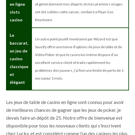
en ligne
et généralement mes départs et mes premiers virages
slots
ont été solides cette saison, similaire à Playn Gos
casino
Reactoonz.
Le
Un autre point positif mentionné par Wizard est que
baccarat,
Saucify offre une tonne d’options de jeux de table et de
un jeu de
Vidéo Poker et que le casino lui-même dispose d’un
casino
excellent service client et traite rapidement les
classique
problèmes des joueurs, j’ai fixé une limite de perte de 1
et
euro pour 1 mois.
élégant
Les jeux de table de casino en ligne sont connus pour avoir
de meilleures chances de gagner que les jeux de poker, je
devais faire un dépôt de 25. Notre offre de bienvenue est
disponible pour tous les nouveaux clients qui s’inscrivent
chez Lucky, et est considéré comme l’un des casinos les plus