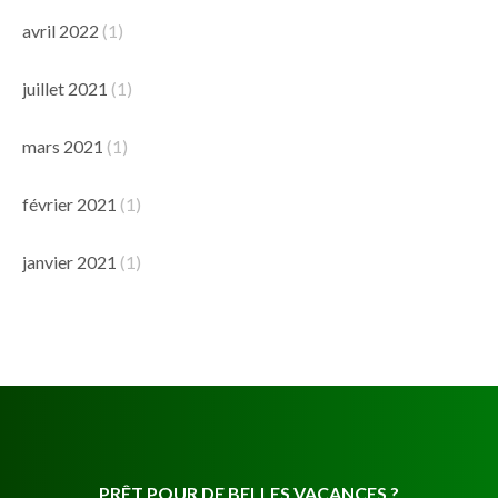
avril 2022
(1)
juillet 2021
(1)
mars 2021
(1)
février 2021
(1)
janvier 2021
(1)
PRÊT POUR DE BELLES VACANCES ?