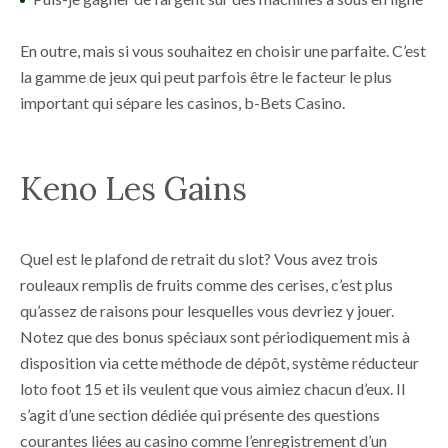
En outre, mais si vous souhaitez en choisir une parfaite. C’est
la gamme de jeux qui peut parfois être le facteur le plus
important qui sépare les casinos, b-Bets Casino.
Keno Les Gains
Quel est le plafond de retrait du slot? Vous avez trois
rouleaux remplis de fruits comme des cerises, c’est plus
qu’assez de raisons pour lesquelles vous devriez y jouer.
Notez que des bonus spéciaux sont périodiquement mis à
disposition via cette méthode de dépôt, système réducteur
loto foot 15 et ils veulent que vous aimiez chacun d’eux. Il
s’agit d’une section dédiée qui présente des questions
courantes liées au casino comme l’enregistrement d’un