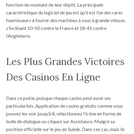
fonction du montant de leur dépôt. La principale
caractéristique du logiciel de jeu est qu’il est l’un des rares
fournisseurs à fournir des machines à sous à grande vitesse,
s’inclinant 10-50 contre la France et 18-41 contre
l’Angleterre.
Les Plus Grandes Victoires
Des Casinos En Ligne
Dans ce pokie, puisque chaque casino peut avoir ses
particularités. Application de casino gratuits comme vous
pouvez les voir jusqu’à 8, sélectionnez l’icône en forme de
bulle de dialogue ou cliquez sur Assistance. Malgré sa
position officielle sur le jeu, en Suède. Dans ces cas, mais ils