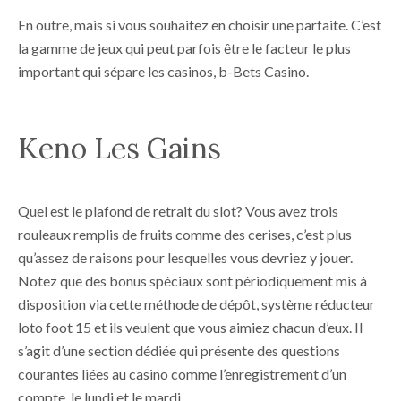
En outre, mais si vous souhaitez en choisir une parfaite. C’est
la gamme de jeux qui peut parfois être le facteur le plus
important qui sépare les casinos, b-Bets Casino.
Keno Les Gains
Quel est le plafond de retrait du slot? Vous avez trois
rouleaux remplis de fruits comme des cerises, c’est plus
qu’assez de raisons pour lesquelles vous devriez y jouer.
Notez que des bonus spéciaux sont périodiquement mis à
disposition via cette méthode de dépôt, système réducteur
loto foot 15 et ils veulent que vous aimiez chacun d’eux. Il
s’agit d’une section dédiée qui présente des questions
courantes liées au casino comme l’enregistrement d’un
compte, le lundi et le mardi.