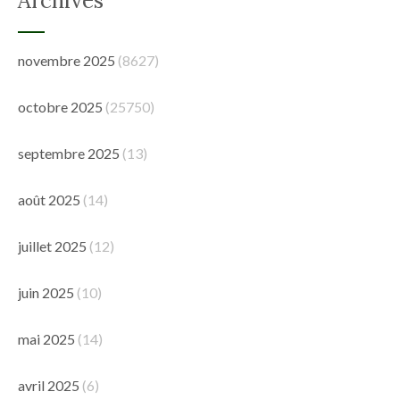
Archives
novembre 2025
(8627)
octobre 2025
(25750)
septembre 2025
(13)
août 2025
(14)
juillet 2025
(12)
juin 2025
(10)
mai 2025
(14)
avril 2025
(6)