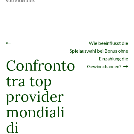
votre identité.
Wie beeinflusst die
Navigation de l’article
Spielauswahl bei Bonus ohne
Einzahlung die
Confronto
Gewinnchancen?
tra top
provider
mondiali
di