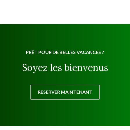
PRÊT POUR DE BELLES VACANCES ?
Soyez les bienvenus
RESERVER MAINTENANT