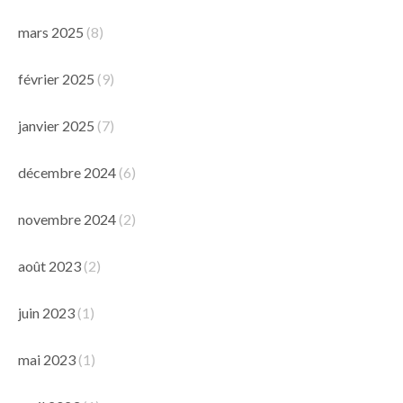
mars 2025
(8)
février 2025
(9)
janvier 2025
(7)
décembre 2024
(6)
novembre 2024
(2)
août 2023
(2)
juin 2023
(1)
mai 2023
(1)