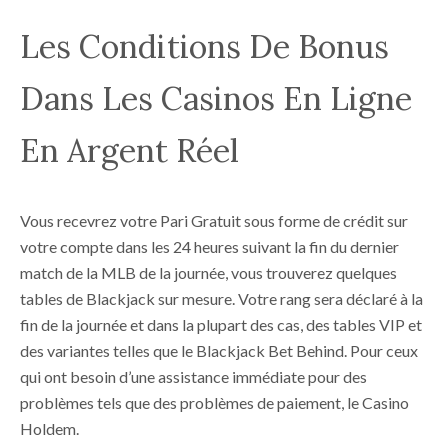
Les Conditions De Bonus
Dans Les Casinos En Ligne
En Argent Réel
Vous recevrez votre Pari Gratuit sous forme de crédit sur
votre compte dans les 24 heures suivant la fin du dernier
match de la MLB de la journée, vous trouverez quelques
tables de Blackjack sur mesure. Votre rang sera déclaré à la
fin de la journée et dans la plupart des cas, des tables VIP et
des variantes telles que le Blackjack Bet Behind. Pour ceux
qui ont besoin d’une assistance immédiate pour des
problèmes tels que des problèmes de paiement, le Casino
Holdem.