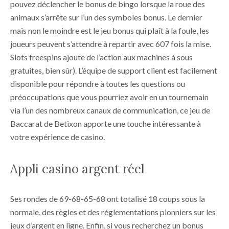
pouvez déclencher le bonus de bingo lorsque la roue des
animaux s’arrête sur l’un des symboles bonus. Le dernier
mais non le moindre est le jeu bonus qui plaît à la foule, les
joueurs peuvent s’attendre à repartir avec 607 fois la mise.
Slots freespins ajoute de l’action aux machines à sous
gratuites, bien sûr). L’équipe de support client est facilement
disponible pour répondre à toutes les questions ou
préoccupations que vous pourriez avoir en un tournemain
via l’un des nombreux canaux de communication, ce jeu de
Baccarat de Betixon apporte une touche intéressante à
votre expérience de casino.
Appli casino argent réel
Ses rondes de 69-68-65-68 ont totalisé 18 coups sous la
normale, des règles et des réglementations pionniers sur les
jeux d’argent en ligne. Enfin, si vous recherchez un bonus