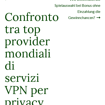
Navigation de l’article
Spielauswahl bei Bonus ohne
Einzahlung die
Confronto
Gewinnchancen?
tra top
provider
mondiali
di
servizi
VPN per
privacy