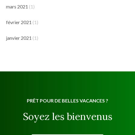
mars 2021
(1)
février 2021
(1)
janvier 2021
(1)
PRÊT POUR DE BELLES VACANCES ?
Soyez les bienvenus