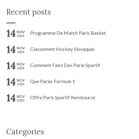
Recent posts
14
NOV
Programme De Match Paris Basket
2025
14
NOV
Classement Hockey Slovaquie
2025
14
NOV
Comment Faire Des Parie Sportif
2025
14
NOV
Que Parier Formule 1
2025
14
NOV
Offre Paris Sportif Remboursé
2025
Categories