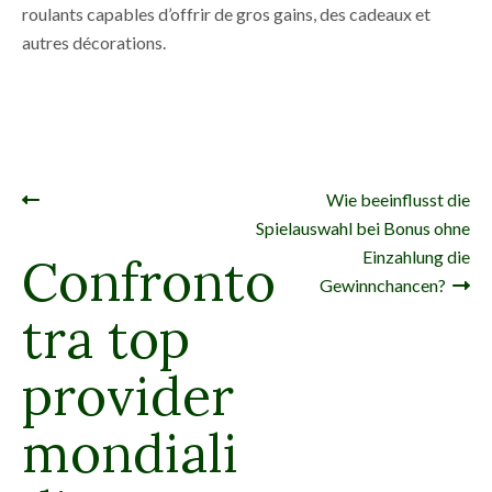
roulants capables d’offrir de gros gains, des cadeaux et
autres décorations.
Wie beeinflusst die
Navigation de l’article
Spielauswahl bei Bonus ohne
Einzahlung die
Confronto
Gewinnchancen?
tra top
provider
mondiali