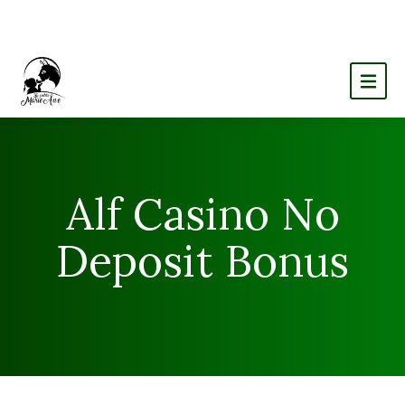
Alf Casino No
Deposit Bonus