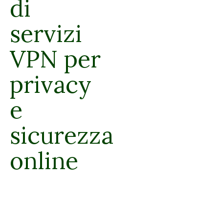
di
servizi
VPN per
privacy
e
sicurezza
online